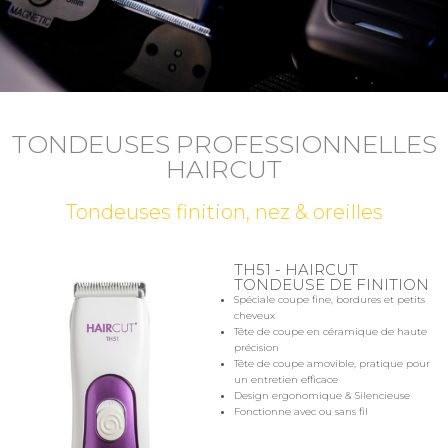
TONDEUSES PROFESSIONNELLES
HAIRCUT
Tondeuses finition, nez & oreilles
TH51 - HAIRCUT
TONDEUSE DE FINITION
Spéciale coupe fine, bordures et petits
cheveux
Tête de coupe en céramique de haute
précision
Tête de coupe amovible, pratique pour
un entretien efficace
Design ergonomique & Silencieuse
Fonctionne avec ou sans fil