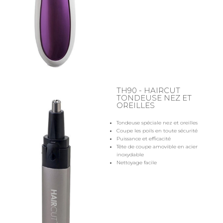
TH90 - HAIRCUT
TONDEUSE NEZ ET
OREILLES
Tondeuse spéciale nez et oreilles
Coupe les poils en toute sécurité
Puissance et efficacité
Tête de coupe amovible en acier
inoxydable
Nettoyage facile